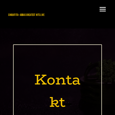
chiquitita- ABBAs greatest hits live
Konta
kt